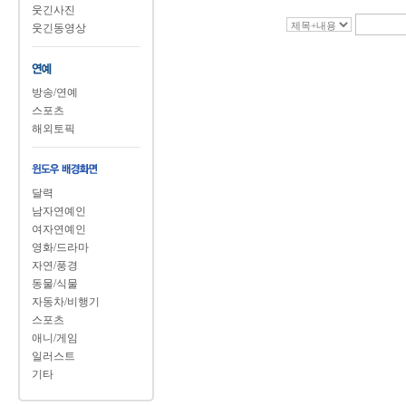
웃긴사진
웃긴동영상
방송/연예
스포츠
해외토픽
달력
남자연예인
여자연예인
영화/드라마
자연/풍경
동물/식물
자동차/비행기
스포츠
애니/게임
일러스트
기타