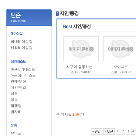
자연/풍경
국내레이싱걸
해외레이싱걸
지구에 충동하는 ...
오아시스
Best심리테스트
조회 :
258810
조회 :
246012
New심리테스트
연애/우정
대인/직업
성격
행동
혈액형
별자리
총 게시글
개
2,184
1
2
3
4
유머글