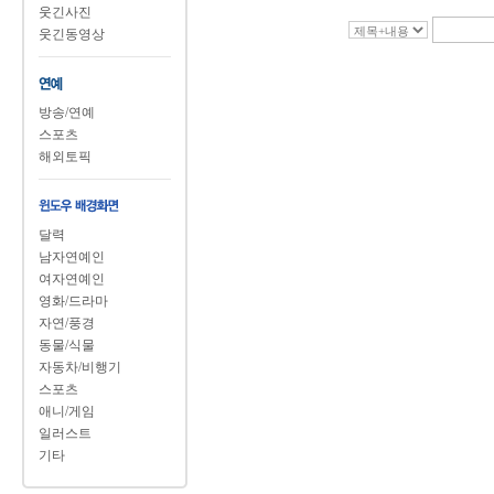
웃긴사진
웃긴동영상
방송/연예
스포츠
해외토픽
달력
남자연예인
여자연예인
영화/드라마
자연/풍경
동물/식물
자동차/비행기
스포츠
애니/게임
일러스트
기타