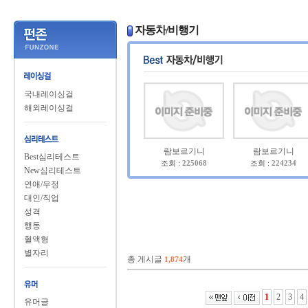
자동차/비행기
국내레이싱걸
해외레이싱걸
람보르기니
람보르기니
Best심리테스트
조회 :
225068
조회 :
224234
New심리테스트
연애/우정
대인/직업
성격
행동
혈액형
별자리
총 게시글
개
1,874
1
2
3
4
유머글