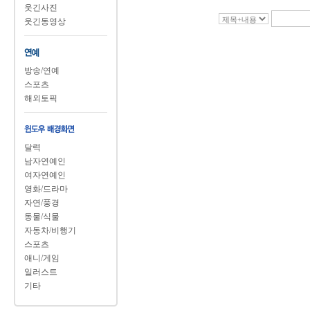
웃긴사진
웃긴동영상
방송/연예
스포츠
해외토픽
달력
남자연예인
여자연예인
영화/드라마
자연/풍경
동물/식물
자동차/비행기
스포츠
애니/게임
일러스트
기타