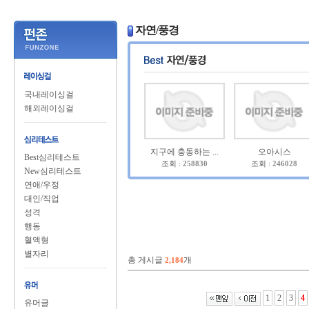
자연/풍경
국내레이싱걸
해외레이싱걸
지구에 충동하는 ...
오아시스
Best심리테스트
조회 :
258830
조회 :
246028
New심리테스트
연애/우정
대인/직업
성격
행동
혈액형
별자리
총 게시글
개
2,184
1
2
3
4
유머글