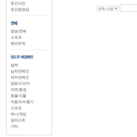
웃긴사진
웃긴동영상
방송/연예
스포츠
해외토픽
달력
남자연예인
여자연예인
영화/드라마
자연/풍경
동물/식물
자동차/비행기
스포츠
애니/게임
일러스트
기타