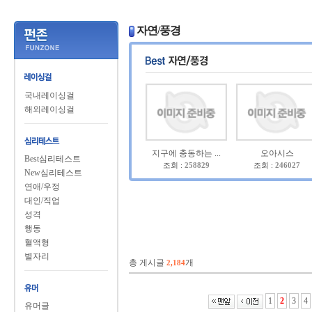
자연/풍경
국내레이싱걸
해외레이싱걸
지구에 충동하는 ...
오아시스
Best심리테스트
조회 :
258829
조회 :
246027
New심리테스트
연애/우정
대인/직업
성격
행동
혈액형
별자리
총 게시글
개
2,184
1
2
3
4
유머글