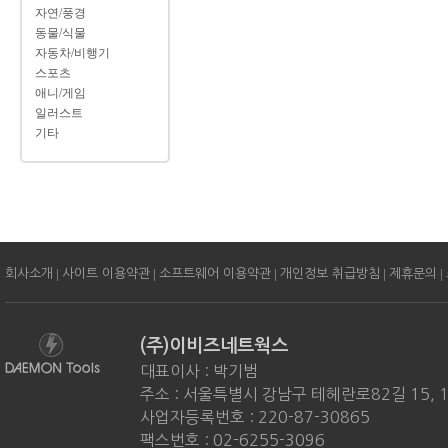
자연/풍경
동물/식물
자동차/비행기
스포츠
애니/게임
일러스트
기타
|
|
|
|
|
회사소개
사이트 이용약관
소프트웨어 이용약관
개인정보 취급방침
제휴문의
(주)이비즈네트웍스
대표이사 : 박기범
주소 : 서울특별시 강남구 테헤란로82길 15, 
사업자등록번호 : 220-87-30865
팩스번호 : 02-6255-3096