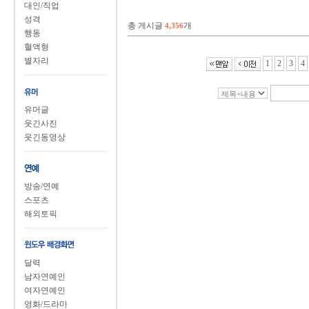
대인/직업
성격
총 게시글
개
4,356
행동
혈액형
별자리
1
2
3
4
유머글
웃긴사진
웃긴동영상
방송/연예
스포츠
해외토픽
달력
남자연예인
여자연예인
영화/드라마