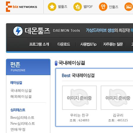
국내레이싱걸
국내레이싱걸
해외레이싱걸
우리는 친구
김규리
Best심리테스트
조회 :
624893
조회 :
405325
New심리테스트
연애/우정