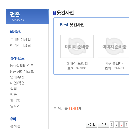
웃긴사진
국내레이싱걸
해외레이싱걸
현대식 포청천
어쿠 클났다..
Best심리테스트
조회 :
944892
조회 :
824981
New심리테스트
연애/우정
대인/직업
성격
행동
혈액형
별자리
총 게시글
개
32,435
1
2
3
4
유머글