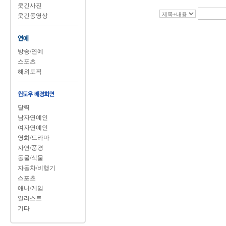
웃긴사진
웃긴동영상
방송/연예
스포츠
해외토픽
달력
남자연예인
여자연예인
영화/드라마
자연/풍경
동물/식물
자동차/비행기
스포츠
애니/게임
일러스트
기타