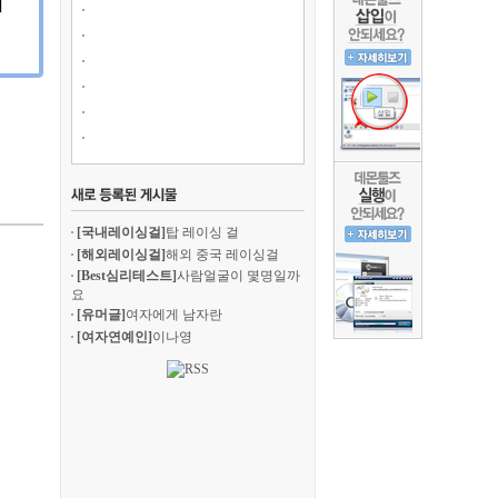
[국내레이싱걸]
탑 레이싱 걸
[해외레이싱걸]
해외 중국 레이싱걸
[Best심리테스트]
사람얼굴이 몇명일까
요
[유머글]
여자에게 남자란
[여자연예인]
이나영