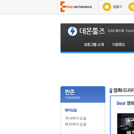
영화/드라
국내레이싱걸
해외레이싱걸