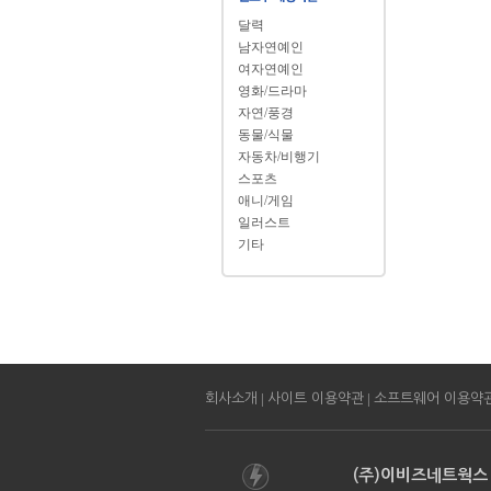
달력
남자연예인
여자연예인
영화/드라마
자연/풍경
동물/식물
자동차/비행기
스포츠
애니/게임
일러스트
기타
|
|
회사소개
사이트 이용약관
소프트웨어 이용약
(주)이비즈네트웍스