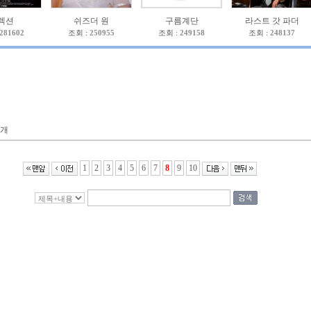
렉션
쉬즈더 원
구름계단
라스트 갓 파더
281602
조회 :
250955
조회 :
249158
조회 :
248137
개
1
2
3
4
5
6
7
8
9
10