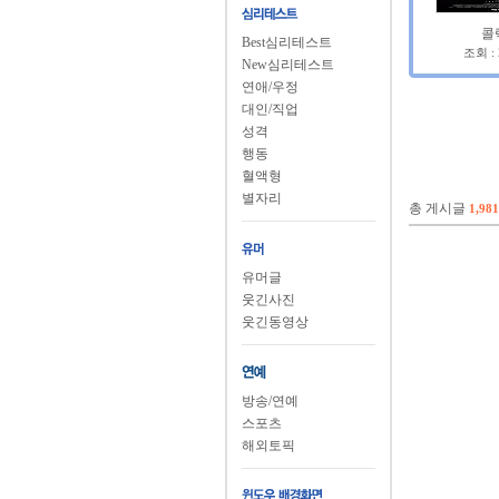
콜
Best심리테스트
조회 :
New심리테스트
연애/우정
대인/직업
성격
행동
혈액형
별자리
총 게시글
1,981
유머글
웃긴사진
웃긴동영상
방송/연예
스포츠
해외토픽