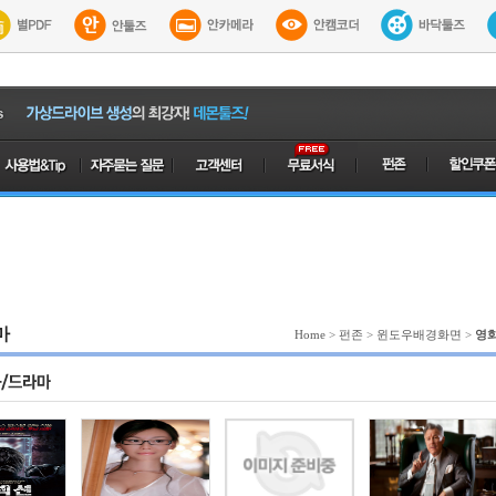
마
Home
>
펀존
>
윈도우배경화면
>
영